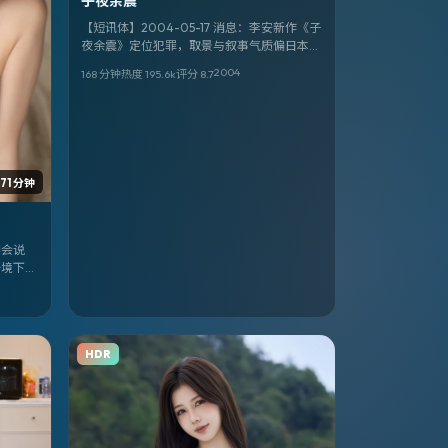
子夜余震
【短讯体】2004-05-17 消息：李安新作《子
夜余震》定位犯罪，取景与叙事气质偏日本。
领衔：舒淇、孙艺珍。
2004
168 分钟
热度
195.6
k
评分
8.7
171 分钟
间会说
语境下的
思纯的戏
HDR