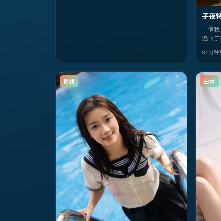
子夜
「信我
选《子
钟孟宏
83 分钟
2003
院线
日本