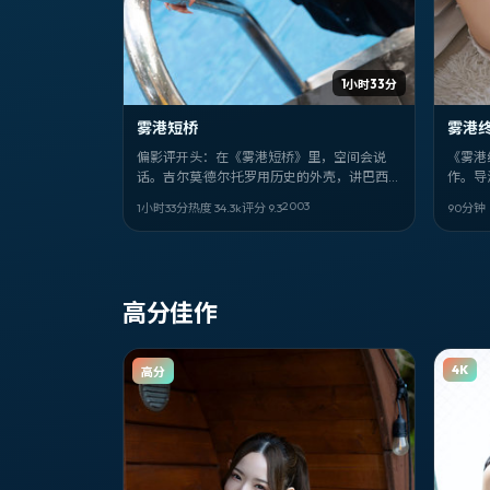
1小时33分
雾港短桥
雾港
偏影评开头：在《雾港短桥》里，空间会说
《雾港
话。吉尔莫·德尔·托罗用历史的外壳，讲巴西语
作。导
境下的人如何自处。林志玲、松山研一、石原
锐、真
2003
1小时33分
热度
34.3
k
评分
9.3
90分
里美的戏份最吃重。
排自己
高分佳作
4K
高分