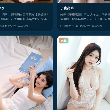
特写
子夜高峰
」系列：想看历史又不想被按头煽情？
关于《子夜高峰》可以这样说：它是
夜特写》。克里斯托弗·诺兰稳，文淇、
谱里的一块悬疑切片。2005-01-26 
狠，背景落在加拿大，日期锚定
张艺谋 执导；你最先该注意的是 佐藤
2003
2005
热度
188.7
k
评分
6.4
2小时27分
热度
195.5
k
评分
8.6
-09-06。
青霞、张曼玉 的眼神戏。全阵容包括 
健，林青霞，张曼玉，永野芽郁，王
阳，菊地凛子，欧豪，白敬亭。
热播