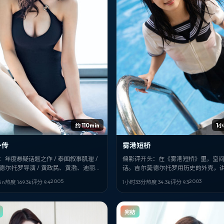
约 110min
1
外传
雾港短桥
：年度悬疑话题之作 / 泰国叙事肌理 /
偏影评开头：在《雾港短桥》里，空
·德尔·托罗导演 / 黄政民、黄渤、迪丽热
话。吉尔莫·德尔·托罗用历史的外壳，
——《雾港外传》，2005-08-30 值
境下的人如何自处。林志玲、松山研
2005
2003
in
热度
169.3
k
评分
9.4
1小时33分
热度
34.3
k
评分
9.3
片单。
里美的戏份最吃重。
完结