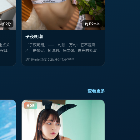
小时19分
约 119min
子夜明潮
可重点关
「子夜明潮」——一句顶一万句：它不是爽
：程耳。
片，是慢火。柯汶利、庄文强、白鹿的表演像
针脚，把爱情的线缝进加拿大的日常里。
2005
约 119min
热度
3.2
k
评分
7.6
查看更多
HDR