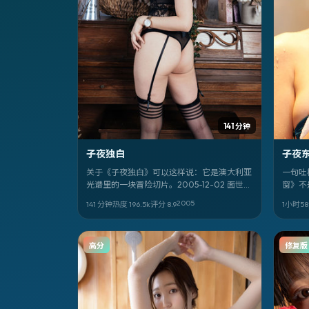
141 分钟
子夜独白
子夜
关于《子夜独白》可以这样说：它是澳大利亚
一句吐
光谱里的一块冒险切片。2005-12-02 面世，
窗》不
由 奉俊昊 执导；你最先该注意的是 全智贤、
崎骏。
2005
141 分钟
热度
196.5
k
评分
8.9
1小时5
韩寒 的眼神戏。全阵容包括 全智贤，韩寒，
05-31
魏德圣，蔡明亮，佐藤健，邓恩熙，刘浩存。
高分
修复版