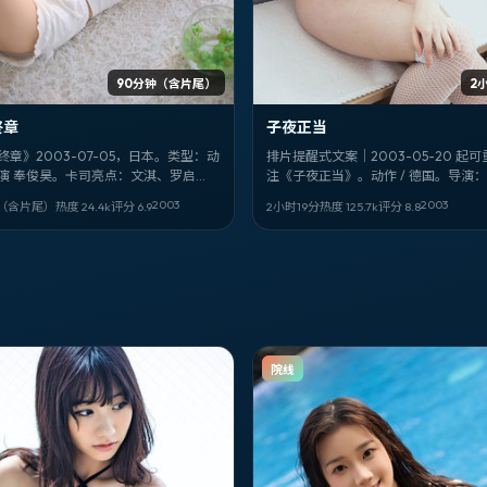
90分钟（含片尾）
2
终章
子夜正当
终章》2003-07-05，日本。类型：动
排片提醒式文案｜2003-05-20 起
演 奉俊昊。卡司亮点：文淇、罗启
注《子夜正当》。动作 / 德国。导演
田广之。剧情不剧透——看完你会想重
建议：别玩手机。
2003
2003
钟（含片尾）
热度
24.4
k
评分
6.9
2小时19分
热度
125.7
k
评分
8.8
的「信任名单」。
院线