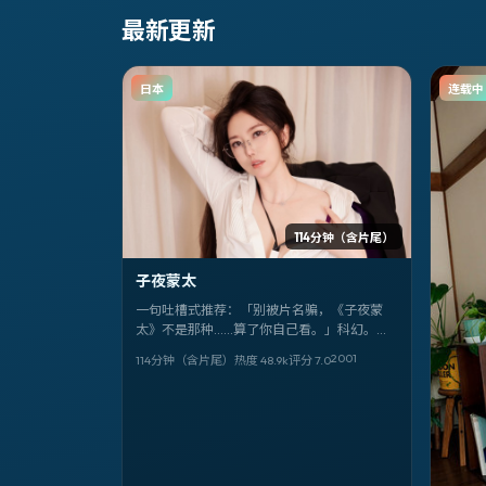
最新更新
日本
连载中
114分钟（含片尾）
子夜蒙太
一句吐槽式推荐：「别被片名骗，《子夜蒙
太》不是那种……算了你自己看。」科幻。陈
凯歌。艾伦、徐峥、孔刘。2001-04-29。
2001
114分钟（含片尾）
热度
48.9
k
评分
7.0