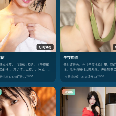
1小时58分
东窗
子夜挽歌
槽式推荐：「别被片名骗，《子夜东
偏影评开头：在《子夜挽歌》里，空
是那种……算了你自己看。」传记。宫
话。黑泽清用科幻的外壳，讲新加坡
香川照之、菊地凛子、古天乐。2003-
人如何自处。麦兆辉、香川照之、马
2003
2002
8分
热度
196.4
k
评分
7.7
171 分钟
热度
195.8
k
评分
7.5
。
份最吃重。
修复版