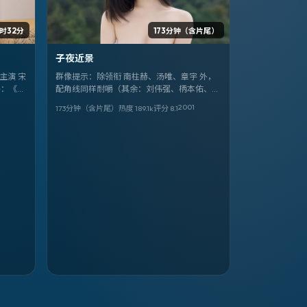
小时32分
173分钟（含片尾）
子夜近景
主演 宋
群像提示：除领衔 南柱赫、汤唯、章宇 外，
码：《雾
配角线同样耐嚼（其余：刘伟强、柄本佑、蒋
别太小。
奇明、仲代达矢）。《子夜近景》是吉尔莫·德
2001
173分钟（含片尾）
热度
189.1
k
评分
8.1
尔·托罗擅长的喜剧调性。