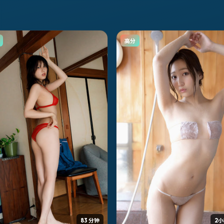
高分
83 分钟
2小