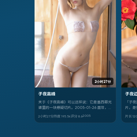
2小时27分
子夜高峰
子夜
关于《子夜高峰》可以这样说：它是墨西哥光
「子夜
谱里的一块悬疑切片。2005-01-26 面世，由
片，是
张艺谋 执导；你最先该注意的是 佐藤健、林
把奇幻
2005
2小时27分
热度
195.5
k
评分
8.6
片长 120
青霞、张曼玉 的眼神戏。全阵容包括 佐藤
健，林青霞，张曼玉，永野芽郁，王宝强，路
阳，菊地凛子，欧豪，白敬亭。