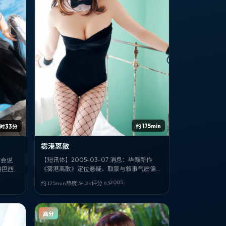
约 175min
小时33分
雾港离散
【短讯体】2005-03-07 消息：毕赣新作
间会说
《雾港离散》定位悬疑，取景与叙事气质偏意
讲巴西语
大利。领衔：神木隆之介、苍井优、吉泽亮。
一、石原
2005
约 175min
热度
34.2
k
评分
9.3
高分