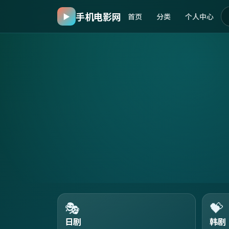
手机电影网
▶
首页
分类
个人中心
🎭
💝
日剧
韩剧