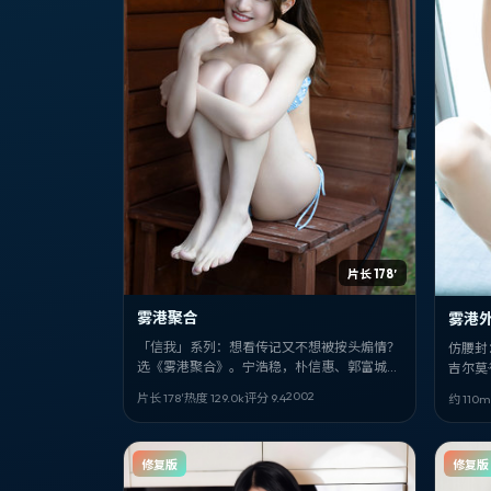
片长 178′
雾港聚合
雾港
「信我」系列：想看传记又不想被按头煽情？
仿腰封
选《雾港聚合》。宁浩稳，朴信惠、郭富城、
吉尔莫
石原里美狠，背景落在西班牙，日期锚定
巴领衔 
2002
片长 178′
热度
129.0
k
评分
9.4
约 110m
2002-04-20。
得记入
修复版
修复版