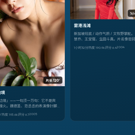
1
雾港浅滩
新加坡班底 / 动作气质 / 文牧野掌舵。
慧乔、王宝强、生田斗真。片名像密
港浅滩》。适合深夜一个人看，音量
2004
1小时32分
热度
190.9
k
评分
6.4
片长 120′
边境
边境」——一句顶一万句：它不是爽
慢火。魏德圣、范丞丞的表演像针脚，
的线缝进印度的日常里。
2005
′
热度
193.6
k
评分
6.7