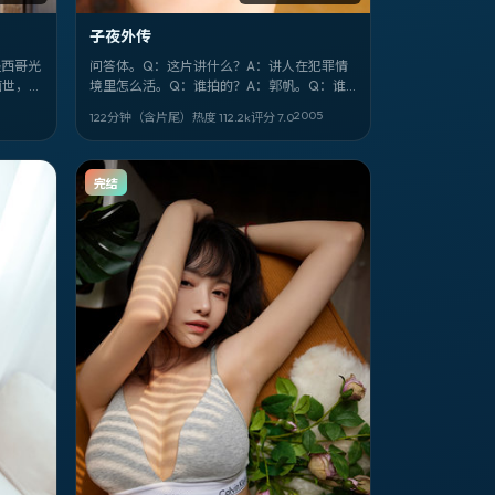
子夜外传
墨西哥光
问答体。Q：这片讲什么？A：讲人在犯罪情
面世，由
境里怎么活。Q：谁拍的？A：郭帆。Q：谁
健、林
演？A：袁泉、舒淇。Q：片名？A：《子夜外
2005
122分钟（含片尾）
热度
112.2
k
评分
7.0
佐藤
传》。
宝强，路
完结